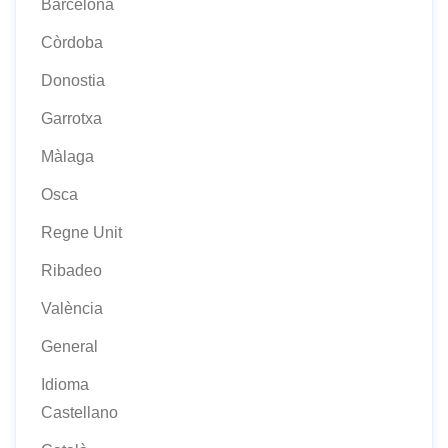
Barcelona
Còrdoba
Donostia
Garrotxa
Màlaga
Osca
Regne Unit
Ribadeo
València
General
Idioma
Castellano