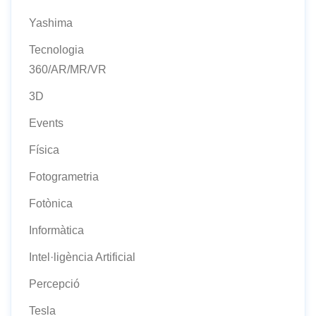
Yashima
Tecnologia
360/AR/MR/VR
3D
Events
Física
Fotogrametria
Fotònica
Informàtica
Intel·ligència Artificial
Percepció
Tesla