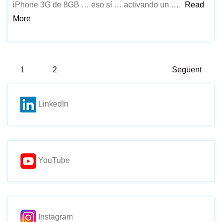
iPhone 3G de 8GB … eso sí … activando un ….
Read
More
Paginació
1
2
Següent
de
LinkedIn
les
entrades
YouTube
Instagram