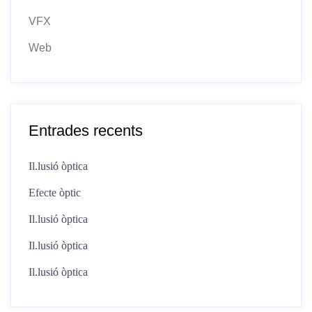
VFX
Web
Entrades recents
Il.lusió òptica
Efecte òptic
Il.lusió òptica
Il.lusió òptica
Il.lusió òptica