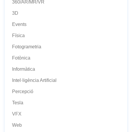
360/AR/MR/VR
3D
Events
Física
Fotogrametria
Fotònica
Informàtica
Intel·ligència Artificial
Percepció
Tesla
VFX
Web