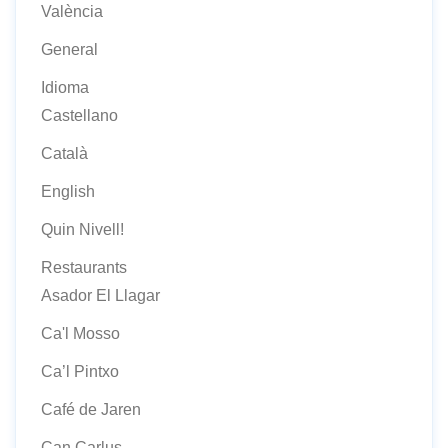
València
General
Idioma
Castellano
Català
English
Quin Nivell!
Restaurants
Asador El Llagar
Ca'l Mosso
Ca’l Pintxo
Café de Jaren
Can Carlus