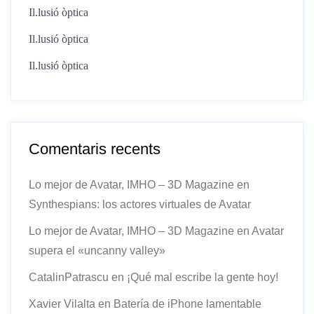
Il.lusió òptica
Il.lusió òptica
Il.lusió òptica
Comentaris recents
Lo mejor de Avatar, IMHO – 3D Magazine
en
Synthespians: los actores virtuales de Avatar
Lo mejor de Avatar, IMHO – 3D Magazine
en
Avatar
supera el «uncanny valley»
CatalinPatrascu
en
¡Qué mal escribe la gente hoy!
Xavier Vilalta
en
Batería de iPhone lamentable