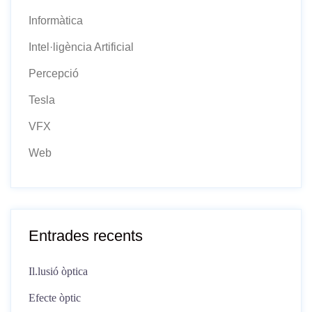
Informàtica
Intel·ligència Artificial
Percepció
Tesla
VFX
Web
Entrades recents
Il.lusió òptica
Efecte òptic