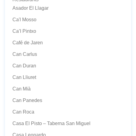
Asador El Llagar
Ca'l Mosso
Ca’l Pintxo
Café de Jaren
Can Carlus
Can Duran
Can Lliuret
Can Mià
Can Panedes
Can Roca
Casa El Pisto – Taberna San Miguel
Casa Leonardo