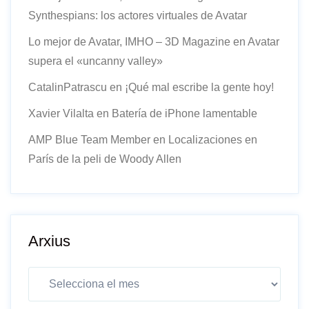
Synthespians: los actores virtuales de Avatar
Lo mejor de Avatar, IMHO – 3D Magazine
en
Avatar
supera el «uncanny valley»
CatalinPatrascu
en
¡Qué mal escribe la gente hoy!
Xavier Vilalta
en
Batería de iPhone lamentable
AMP Blue Team Member
en
Localizaciones en
París de la peli de Woody Allen
Arxius
Arxius