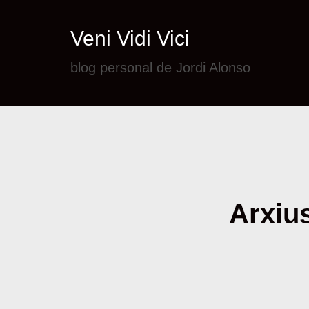
Veni Vidi Vici
blog personal de Jordi Alonso
Arxius