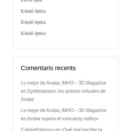
Il.lusió òptica
Il.lusió òptica
Il.lusió òptica
Comentaris recents
Lo mejor de Avatar, IMHO – 3D Magazine
en
Synthespians: los actores virtuales de
Avatar
Lo mejor de Avatar, IMHO – 3D Magazine
en
Avatar supera el «uncanny valley»
CatalinPatrascu
en
¡Qué mal escribe la