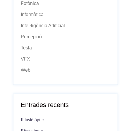
Fotònica
Informàtica
Intel·ligència Artificial
Percepció
Tesla
VFX
Web
Entrades recents
Il.lusió òptica
Efecte òptic