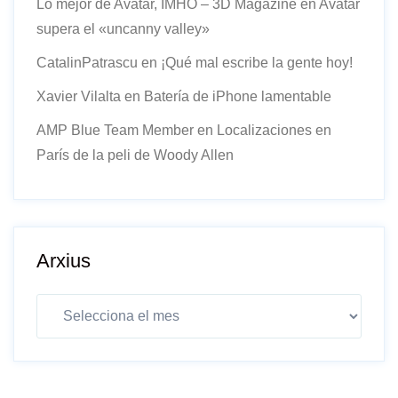
Lo mejor de Avatar, IMHO – 3D Magazine
en
Avatar
supera el «uncanny valley»
CatalinPatrascu
en
¡Qué mal escribe la gente hoy!
Xavier Vilalta
en
Batería de iPhone lamentable
AMP Blue Team Member
en
Localizaciones en
París de la peli de Woody Allen
Arxius
Arxius