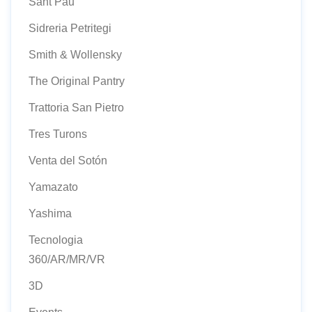
Sant Pau
Sidreria Petritegi
Smith & Wollensky
The Original Pantry
Trattoria San Pietro
Tres Turons
Venta del Sotón
Yamazato
Yashima
Tecnologia
360/AR/MR/VR
3D