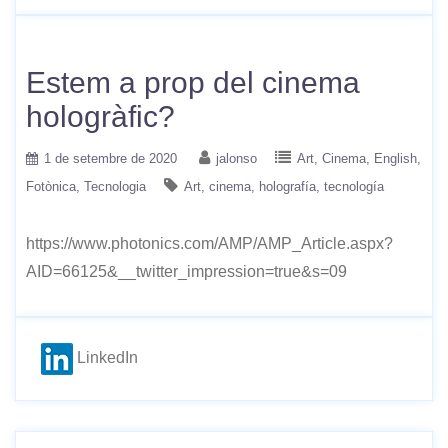
Estem a prop del cinema
hologràfic?
1 de setembre de 2020
jalonso
Art
Cinema
English
Fotònica
Tecnologia
Art
cinema
holografía
tecnología
https://www.photonics.com/AMP/AMP_Article.aspx?
AID=66125&__twitter_impression=true&s=09
LinkedIn