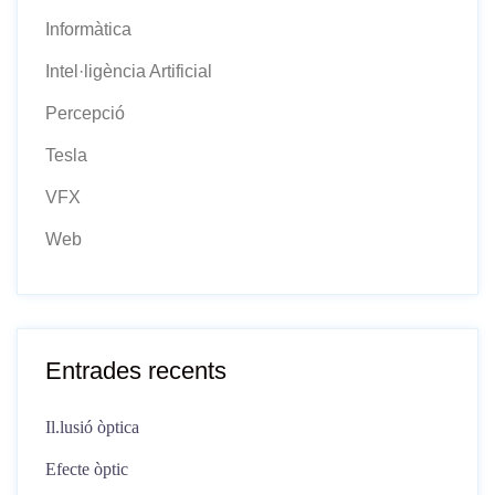
Informàtica
Intel·ligència Artificial
Percepció
Tesla
VFX
Web
Entrades recents
Il.lusió òptica
Efecte òptic