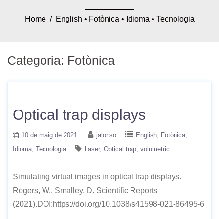
Home
/
English
•
Fotònica
•
Idioma
•
Tecnologia
Categoria:
Fotònica
Optical trap displays
10 de maig de 2021
jalonso
English
Fotònica
Idioma
Tecnologia
Laser
Optical trap
volumetric
Simulating virtual images in optical trap displays.
Rogers, W., Smalley, D. Scientific Reports
(2021).DOI:https://doi.org/10.1038/s41598-021-86495-6