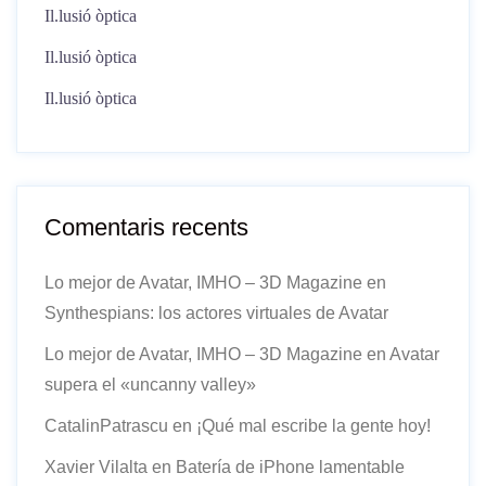
Il.lusió òptica
Il.lusió òptica
Il.lusió òptica
Comentaris recents
Lo mejor de Avatar, IMHO – 3D Magazine
en
Synthespians: los actores virtuales de Avatar
Lo mejor de Avatar, IMHO – 3D Magazine
en
Avatar
supera el «uncanny valley»
CatalinPatrascu
en
¡Qué mal escribe la gente hoy!
Xavier Vilalta
en
Batería de iPhone lamentable