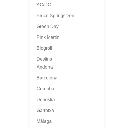
AC/DC
Bruce Springsteen
Green Day
Pink Martini
Blogroll
Destins
Andorra
Barcelona
Còrdoba
Donostia
Garrotxa
Màlaga