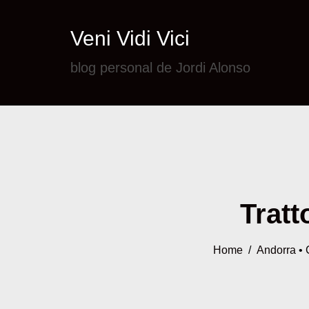
Veni Vidi Vici
blog personal de Jordi Alonso
Tratt
Home
/
Andorra
•