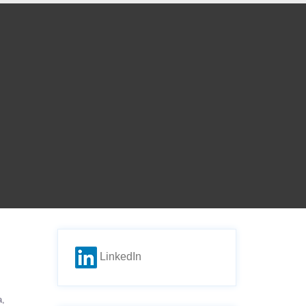
LinkedIn
a