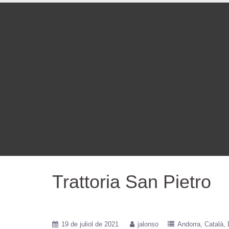
Trattoria San Pietro
19 de juliol de 2021
jalonso
Andorra
Català