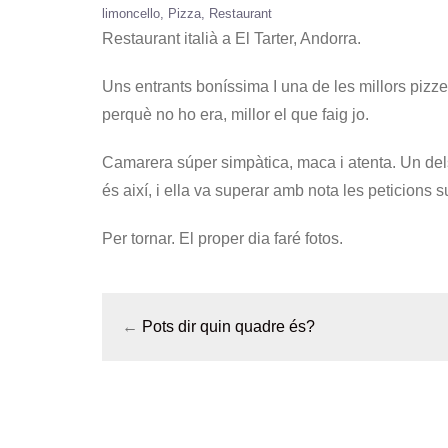
limoncello
Pizza
Restaurant
Restaurant italià a El Tarter, Andorra.
Uns entrants boníssima I una de les millors pizze
perquè no ho era, millor el que faig jo.
Camarera súper simpàtica, maca i atenta. Un dels
és així, i ella va superar amb nota les peticions su
Per tornar. El proper dia faré fotos.
←
Pots dir quin quadre és?