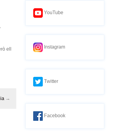
YouTube
,
Instagram
rò ell
Twitter
ia
→
Facebook