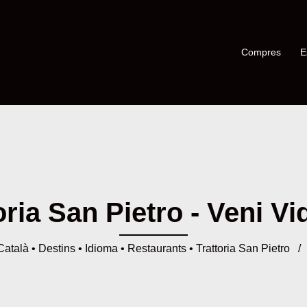
Compres
E
oria San Pietro - Veni Vid
Català
•
Destins
•
Idioma
•
Restaurants
•
Trattoria San Pietro
/ T