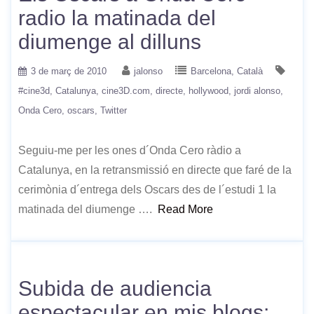
radio la matinada del
diumenge al dilluns
3 de març de 2010
jalonso
Barcelona
Català
#cine3d
Catalunya
cine3D.com
directe
hollywood
jordi alonso
Onda Cero
oscars
Twitter
Seguiu-me per les ones d´Onda Cero ràdio a
Catalunya, en la retransmissió en directe que faré de la
cerimònia d´entrega dels Oscars des de l´estudi 1 la
matinada del diumenge ….
Read More
Subida de audiencia
espectacular en mis blogs: