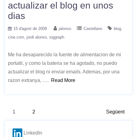
actualizar el blog en unos
dias
15 d'agost de 2008
jalonso
Castellano
blog
cine.com
jordi alonso
siggraph
Me ha desaparecido la fuente de alimentacion de mi
portatil, y como la bateria se ha agotado, no puedo
actualizar el blog ni enviar emails. Ademas, por una
razon extranya, ….
Read More
Paginació
1
2
Següent
de
LinkedIn