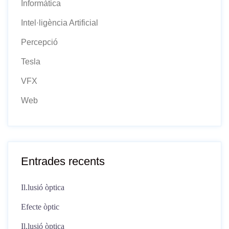
Informàtica
Intel·ligència Artificial
Percepció
Tesla
VFX
Web
Entrades recents
Il.lusió òptica
Efecte òptic
Il.lusió òptica