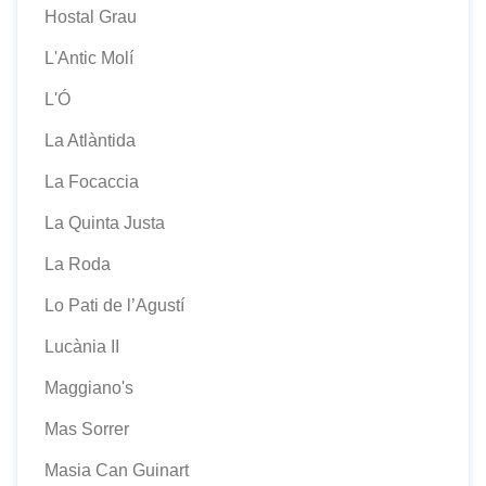
Hostal Grau
L'Antic Molí
L'Ó
La Atlàntida
La Focaccia
La Quinta Justa
La Roda
Lo Pati de l’Agustí
Lucània II
Maggiano's
Mas Sorrer
Masia Can Guinart