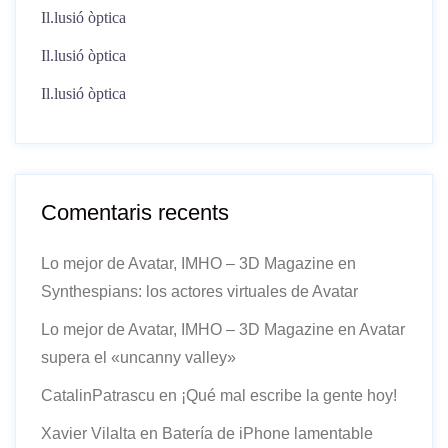
Il.lusió òptica
Il.lusió òptica
Il.lusió òptica
Comentaris recents
Lo mejor de Avatar, IMHO – 3D Magazine
en
Synthespians: los actores virtuales de Avatar
Lo mejor de Avatar, IMHO – 3D Magazine
en
Avatar
supera el «uncanny valley»
CatalinPatrascu
en
¡Qué mal escribe la gente hoy!
Xavier Vilalta
en
Batería de iPhone lamentable