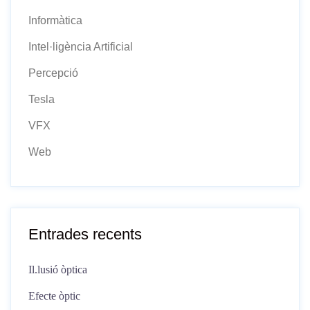
Informàtica
Intel·ligència Artificial
Percepció
Tesla
VFX
Web
Entrades recents
Il.lusió òptica
Efecte òptic