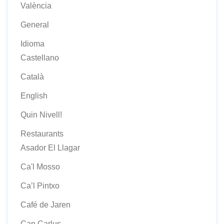
València
General
Idioma
Castellano
Català
English
Quin Nivell!
Restaurants
Asador El Llagar
Ca'l Mosso
Ca’l Pintxo
Café de Jaren
Can Carlus