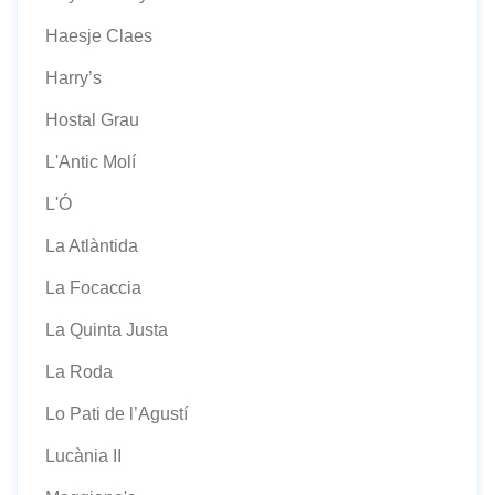
Haesje Claes
Harry’s
Hostal Grau
L'Antic Molí
L'Ó
La Atlàntida
La Focaccia
La Quinta Justa
La Roda
Lo Pati de l’Agustí
Lucània II