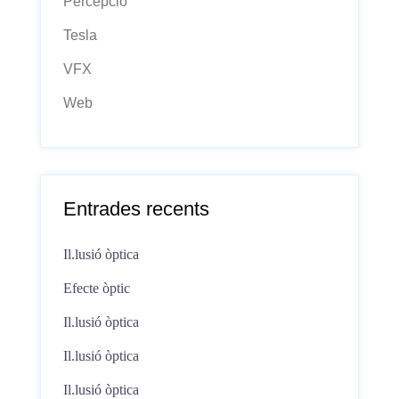
Percepció
Tesla
VFX
Web
Entrades recents
Il.lusió òptica
Efecte òptic
Il.lusió òptica
Il.lusió òptica
Il.lusió òptica