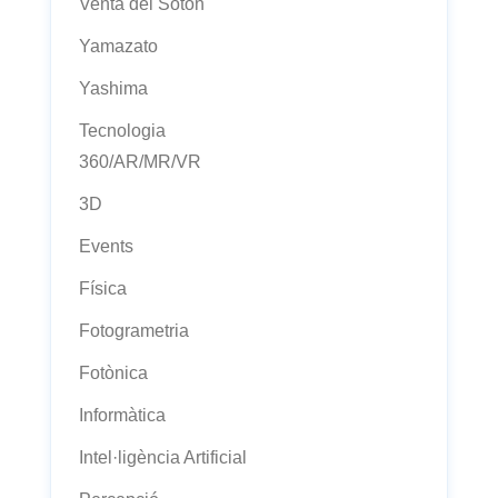
Venta del Sotón
Yamazato
Yashima
Tecnologia
360/AR/MR/VR
3D
Events
Física
Fotogrametria
Fotònica
Informàtica
Intel·ligència Artificial