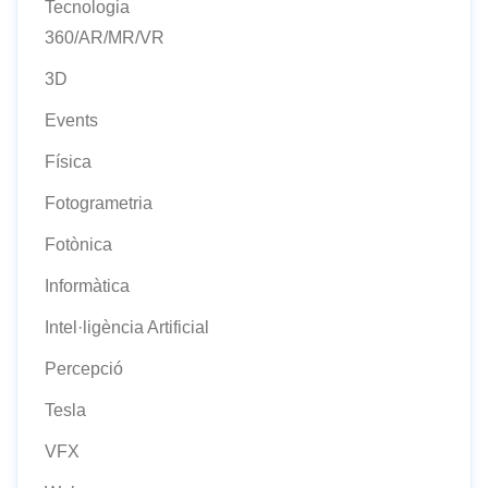
Tecnologia
360/AR/MR/VR
3D
Events
Física
Fotogrametria
Fotònica
Informàtica
Intel·ligència Artificial
Percepció
Tesla
VFX