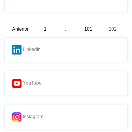
Paginació
Anterior
1
…
101
102
de
LinkedIn
les
entrades
YouTube
Instagram