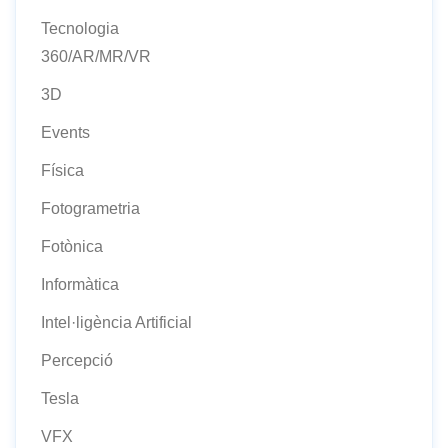
Tecnologia
360/AR/MR/VR
3D
Events
Física
Fotogrametria
Fotònica
Informàtica
Intel·ligència Artificial
Percepció
Tesla
VFX