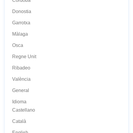
Còrdoba
Donostia
Garrotxa
Màlaga
Osca
Regne Unit
Ribadeo
València
General
Idioma
Castellano
Català
English