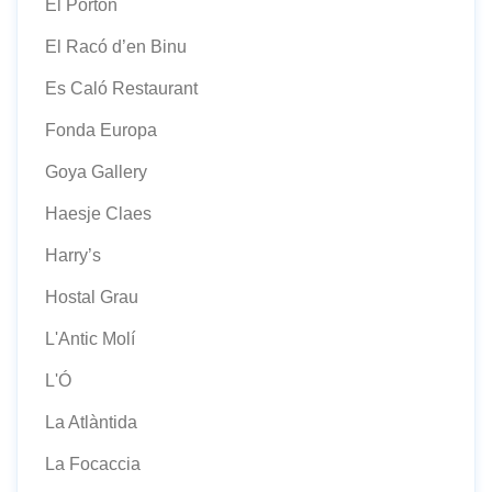
El Portón
El Racó d’en Binu
Es Caló Restaurant
Fonda Europa
Goya Gallery
Haesje Claes
Harry’s
Hostal Grau
L'Antic Molí
L'Ó
La Atlàntida
La Focaccia