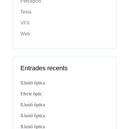
Percepció
Tesla
VFX
Web
Entrades recents
Il.lusió òptica
Efecte òptic
Il.lusió òptica
Il.lusió òptica
Il.lusió òptica