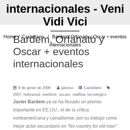
internacionales - Veni
Vidi Vici
Bardem, Orfanato y
Home
/
Castellano
/ Bardem, Orfanato y Oscar + eventos
internacionales
Oscar + eventos
internacionales
9 de gener de 2008
jalonso
Castellano
2007
hollywood
nextlimit
oscars
realflow
tecnologico
Javier Bardem
ya se ha llevado un premio
importante en EE.UU., el de la crítica
norteamericana y canadiense, por su trabajo como
mejor actor secundario en
“No country for old man”