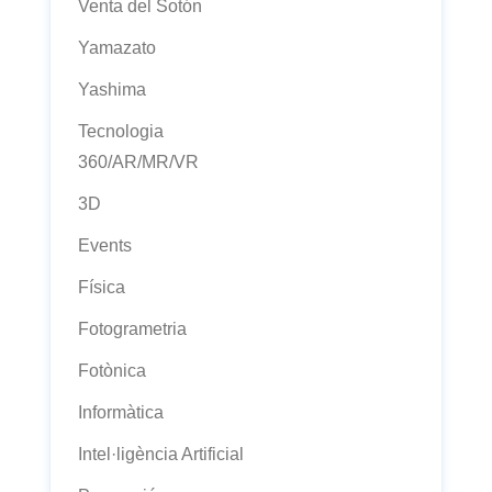
Venta del Sotón
Yamazato
Yashima
Tecnologia
360/AR/MR/VR
3D
Events
Física
Fotogrametria
Fotònica
Informàtica
Intel·ligència Artificial