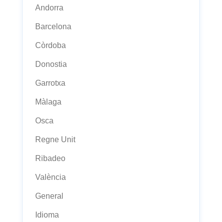
Andorra
Barcelona
Còrdoba
Donostia
Garrotxa
Màlaga
Osca
Regne Unit
Ribadeo
València
General
Idioma