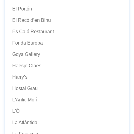
El Portón
El Racó d’en Binu
Es Caló Restaurant
Fonda Europa
Goya Gallery
Haesje Claes
Harry’s
Hostal Grau
L'Antic Molí
L'Ó
La Atlàntida
La Focaccia