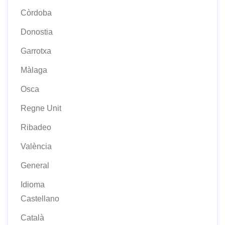
Còrdoba
Donostia
Garrotxa
Màlaga
Osca
Regne Unit
Ribadeo
València
General
Idioma
Castellano
Català