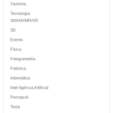
Yashima
Tecnologia
360/AR/MR/VR
3D
Events
Física
Fotogrametria
Fotònica
Informàtica
Intel·ligència Artificial
Percepció
Tesla