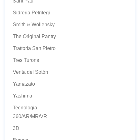
Sant Pau
Sidreria Petritegi
Smith & Wollensky
The Original Pantry
Trattoria San Pietro
Tres Turons
Venta del Sotón
Yamazato
Yashima
Tecnologia
360/AR/MR/VR
3D