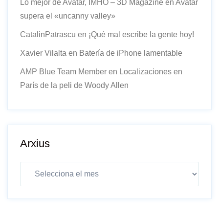
Lo mejor de Avatar, IMHO – 3D Magazine
en
Avatar
supera el «uncanny valley»
CatalinPatrascu
en
¡Qué mal escribe la gente hoy!
Xavier Vilalta
en
Batería de iPhone lamentable
AMP Blue Team Member
en
Localizaciones en
París de la peli de Woody Allen
Arxius
Arxius