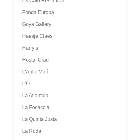
Es Caló Restaurant
Fonda Europa
Goya Gallery
Haesje Claes
Harry’s
Hostal Grau
L'Antic Molí
L'Ó
La Atlàntida
La Focaccia
La Quinta Justa
La Roda