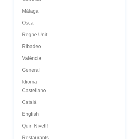
Màlaga
Osca
Regne Unit
Ribadeo
València
General
Idioma
Castellano
Català
English
Quin Nivell!
Restaurants