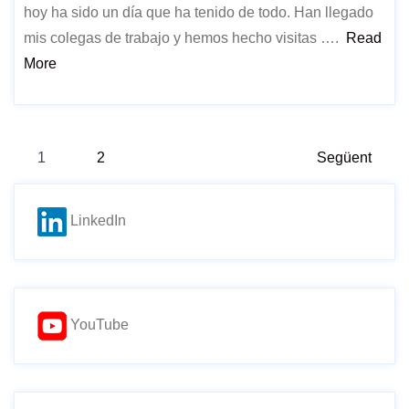
hoy ha sido un día que ha tenido de todo. Han llegado
mis colegas de trabajo y hemos hecho visitas ….
Read
More
Paginació
1
2
Següent
de
LinkedIn
les
entrades
YouTube