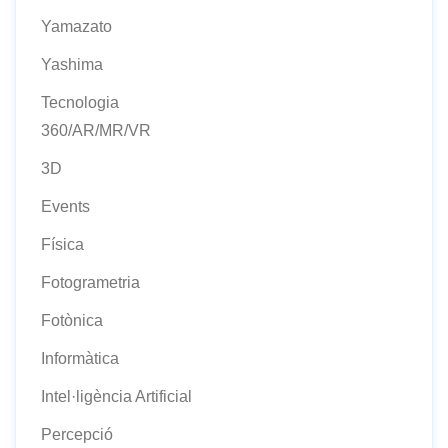
Yamazato
Yashima
Tecnologia
360/AR/MR/VR
3D
Events
Física
Fotogrametria
Fotònica
Informàtica
Intel·ligència Artificial
Percepció