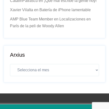
CatalinPatrascu
en
¡Qué mal escribe la gente hoy!
Xavier Vilalta
en
Batería de iPhone lamentable
AMP Blue Team Member
en
Localizaciones en
París de la peli de Woody Allen
Arxius
Arxius