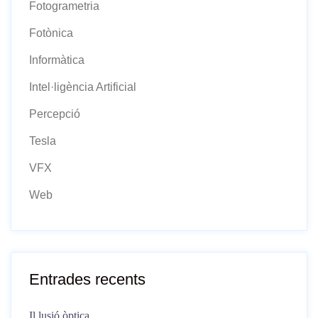
Fotogrametria
Fotònica
Informàtica
Intel·ligència Artificial
Percepció
Tesla
VFX
Web
Entrades recents
Il.lusió òptica