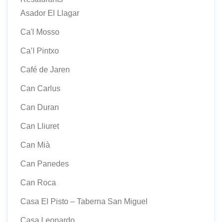
Asador El Llagar
Ca'l Mosso
Ca’l Pintxo
Café de Jaren
Can Carlus
Can Duran
Can Lliuret
Can Mià
Can Panedes
Can Roca
Casa El Pisto – Taberna San Miguel
Casa Leonardo