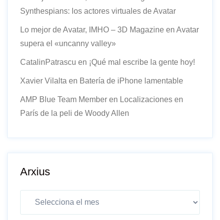
Synthespians: los actores virtuales de Avatar
Lo mejor de Avatar, IMHO – 3D Magazine
en
Avatar
supera el «uncanny valley»
CatalinPatrascu
en
¡Qué mal escribe la gente hoy!
Xavier Vilalta
en
Batería de iPhone lamentable
AMP Blue Team Member
en
Localizaciones en
París de la peli de Woody Allen
Arxius
Arxius