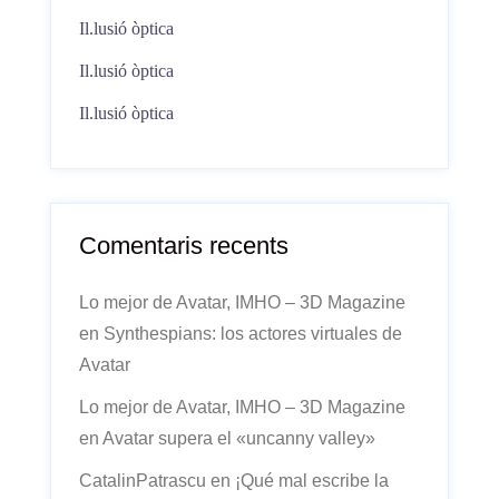
Il.lusió òptica
Il.lusió òptica
Il.lusió òptica
Comentaris recents
Lo mejor de Avatar, IMHO – 3D Magazine
en
Synthespians: los actores virtuales de
Avatar
Lo mejor de Avatar, IMHO – 3D Magazine
en
Avatar supera el «uncanny valley»
CatalinPatrascu
en
¡Qué mal escribe la