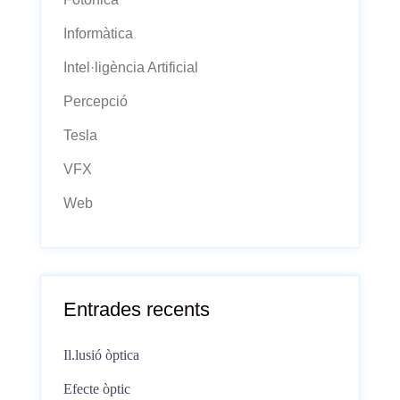
Informàtica
Intel·ligència Artificial
Percepció
Tesla
VFX
Web
Entrades recents
Il.lusió òptica
Efecte òptic