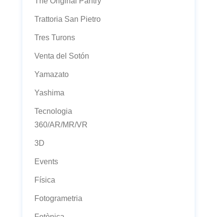
The Original Pantry
Trattoria San Pietro
Tres Turons
Venta del Sotón
Yamazato
Yashima
Tecnologia
360/AR/MR/VR
3D
Events
Física
Fotogrametria
Fotònica