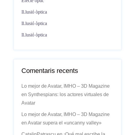
Efecte òptic
Il.lusió òptica
Il.lusió òptica
Il.lusió òptica
Comentaris recents
Lo mejor de Avatar, IMHO – 3D Magazine
en
Synthespians: los actores virtuales de
Avatar
Lo mejor de Avatar, IMHO – 3D Magazine
en
Avatar supera el «uncanny valley»
CatalinPatrascu
en
¡Qué mal escribe la