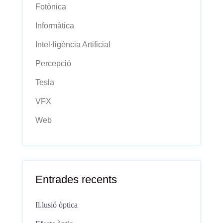
Fotònica
Informàtica
Intel·ligència Artificial
Percepció
Tesla
VFX
Web
Entrades recents
Il.lusió òptica