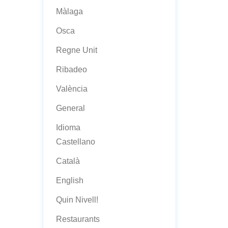
Màlaga
Osca
Regne Unit
Ribadeo
València
General
Idioma
Castellano
Català
English
Quin Nivell!
Restaurants