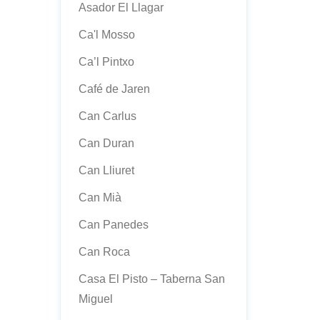
Asador El Llagar
Ca'l Mosso
Ca’l Pintxo
Café de Jaren
Can Carlus
Can Duran
Can Lliuret
Can Mià
Can Panedes
Can Roca
Casa El Pisto – Taberna San
Miguel