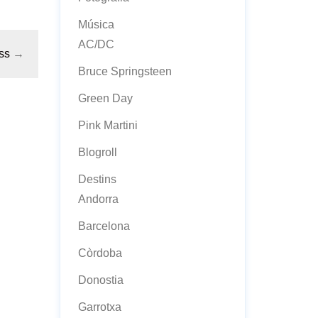
Música
AC/DC
ss
→
Bruce Springsteen
Green Day
Pink Martini
Blogroll
Destins
Andorra
Barcelona
Còrdoba
Donostia
Garrotxa