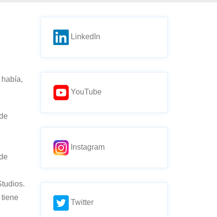
LinkedIn
 había,
YouTube
 de
Instagram
 de
Studios.
 tiene
Twitter