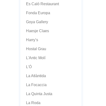
Es Caló Restaurant
Fonda Europa
Goya Gallery
Haesje Claes
Harry’s
Hostal Grau
L'Antic Molí
L'Ó
La Atlàntida
La Focaccia
La Quinta Justa
La Roda