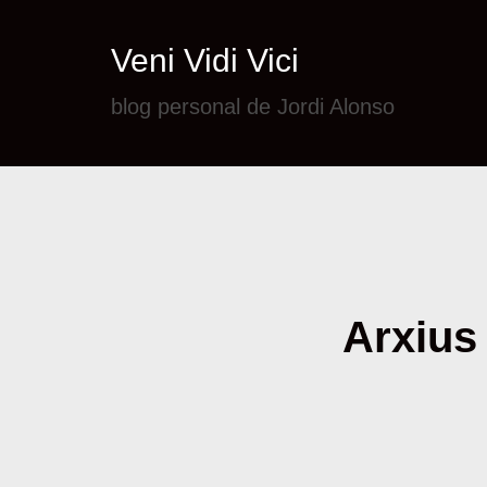
Veni Vidi Vici
blog personal de Jordi Alonso
Arxius 