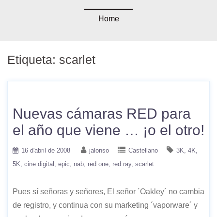
Home
Etiqueta:
scarlet
Nuevas cámaras RED para
el año que viene … ¡o el otro!
16 d'abril de 2008
jalonso
Castellano
3K
4K
5K
cine digital
epic
nab
red one
red ray
scarlet
Pues sí señoras y señores, El señor ´Oakley´ no cambia
de registro, y continua con su marketing ´vaporware´ y