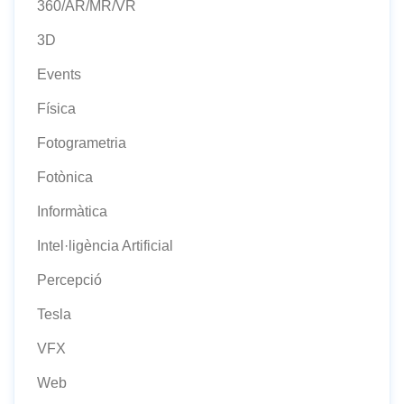
360/AR/MR/VR
3D
Events
Física
Fotogrametria
Fotònica
Informàtica
Intel·ligència Artificial
Percepció
Tesla
VFX
Web