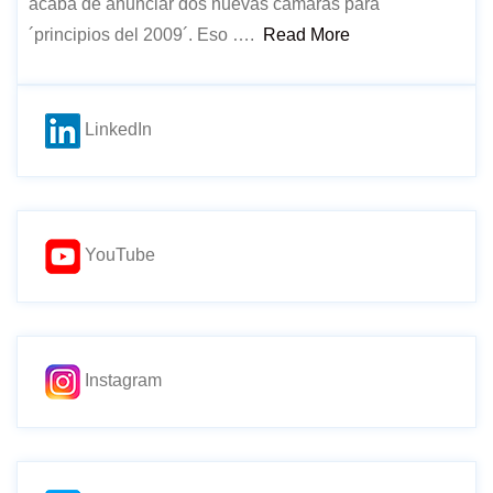
acaba de anunciar dos nuevas cámaras para
´principios del 2009´. Eso ….
Read More
LinkedIn
YouTube
Instagram