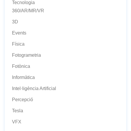
Tecnologia
360/AR/MR/VR
3D
Events
Física
Fotogrametria
Fotònica
Informàtica
Intel·ligència Artificial
Percepció
Tesla
VFX