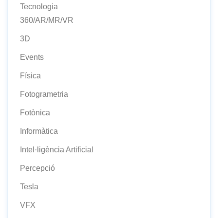
Tecnologia
360/AR/MR/VR
3D
Events
Física
Fotogrametria
Fotònica
Informàtica
Intel·ligència Artificial
Percepció
Tesla
VFX