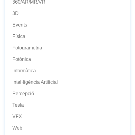
360/AR/MR/VR
3D
Events
Física
Fotogrametria
Fotònica
Informàtica
Intel·ligència Artificial
Percepció
Tesla
VFX
Web