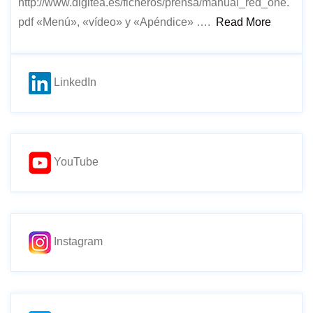
http://www.digitea.es/ficheros/prensa/manual_red_one.
pdf «Menú», «vídeo» y «Apéndice» ….
Read More
LinkedIn
YouTube
Instagram