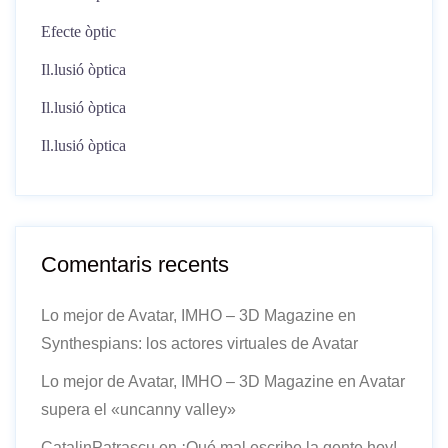
Efecte òptic
Il.lusió òptica
Il.lusió òptica
Il.lusió òptica
Comentaris recents
Lo mejor de Avatar, IMHO – 3D Magazine
en
Synthespians: los actores virtuales de Avatar
Lo mejor de Avatar, IMHO – 3D Magazine
en
Avatar
supera el «uncanny valley»
CatalinPatrascu
en
¡Qué mal escribe la gente hoy!