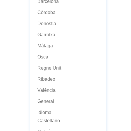
Barcelona
Còrdoba
Donostia
Garrotxa
Màlaga
Osca
Regne Unit
Ribadeo
València
General
Idioma
Castellano