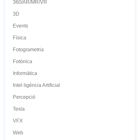
360/AR/MR/VR
3D
Events
Física
Fotogrametria
Fotònica
Informàtica
Intel·ligència Artificial
Percepció
Tesla
VFX
Web