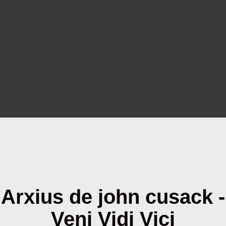
Arxius de john cusack -
Veni Vidi Vici