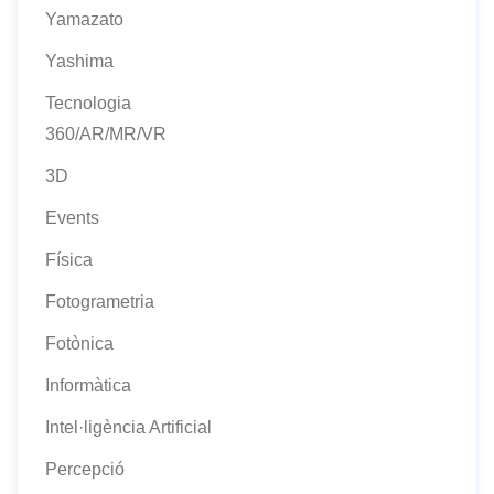
Yamazato
Yashima
Tecnologia
360/AR/MR/VR
3D
Events
Física
Fotogrametria
Fotònica
Informàtica
Intel·ligència Artificial
Percepció