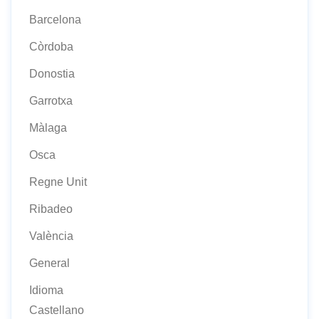
Barcelona
Còrdoba
Donostia
Garrotxa
Màlaga
Osca
Regne Unit
Ribadeo
València
General
Idioma
Castellano