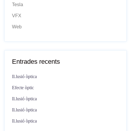
Tesla
VFX
Web
Entrades recents
Il.lusió òptica
Efecte òptic
Il.lusió òptica
Il.lusió òptica
Il.lusió òptica