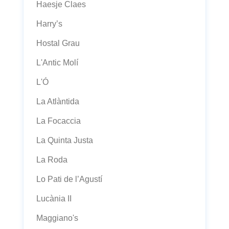
Haesje Claes
Harry’s
Hostal Grau
L'Antic Molí
L'Ó
La Atlàntida
La Focaccia
La Quinta Justa
La Roda
Lo Pati de l’Agustí
Lucània II
Maggiano's