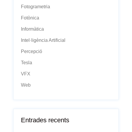
Fotogrametria
Fotònica
Informàtica
Intel·ligència Artificial
Percepció
Tesla
VFX
Web
Entrades recents