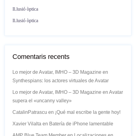
Il.lusió òptica
Il.lusió òptica
Comentaris recents
Lo mejor de Avatar, IMHO – 3D Magazine
en
Synthespians: los actores virtuales de Avatar
Lo mejor de Avatar, IMHO – 3D Magazine
en
Avatar
supera el «uncanny valley»
CatalinPatrascu
en
¡Qué mal escribe la gente hoy!
Xavier Vilalta
en
Batería de iPhone lamentable
AMP Blue Team Member
en
Localizaciones en