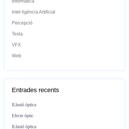
Informàtica
Intel·ligència Artificial
Percepció
Tesla
VFX
Web
Entrades recents
Il.lusió òptica
Efecte òptic
Il.lusió òptica