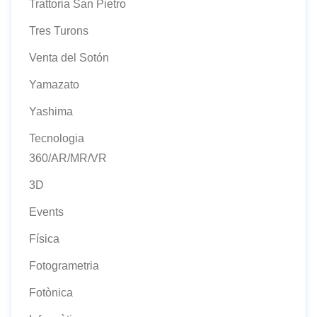
Trattoria San Pietro
Tres Turons
Venta del Sotón
Yamazato
Yashima
Tecnologia
360/AR/MR/VR
3D
Events
Física
Fotogrametria
Fotònica