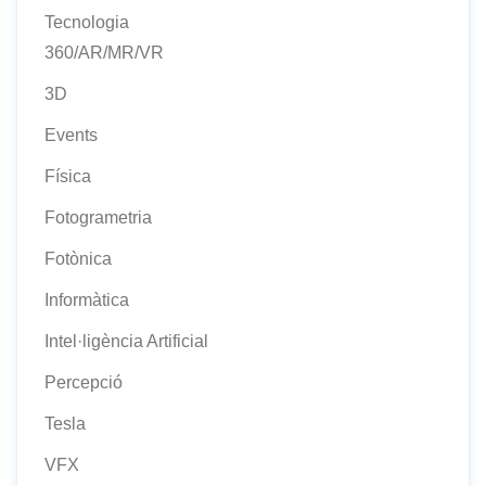
Tecnologia
360/AR/MR/VR
3D
Events
Física
Fotogrametria
Fotònica
Informàtica
Intel·ligència Artificial
Percepció
Tesla
VFX