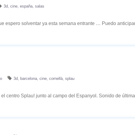
3d
cine
españa
salas
ue espero solventar ya esta semana entrante … Puedo anticipar 
no
3d
barcelona
cine
cornellà
splau
n el centro Splau! junto al campo del Espanyol. Sonido de últim