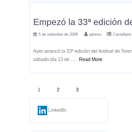
Empezó la 33ª edición del
5 de setembre de 2008
jalonso
Castellano
Ayer arrancó la 33ª edición del festival de To
sábado día 13 de ….
Read More
Paginació
1
2
3
de
LinkedIn
les
entrades