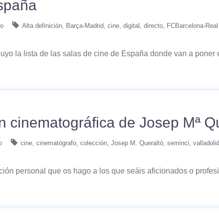
España
no
Alta definición
Barça-Madrid
cine
digital
directo
FCBarcelona-Real
cluyo la lista de las salas de cine de España donde van a pone
ón cinematográfica de Josep Mª Q
o
cine
cinematógrafo
colección
Josep M. Queraltó
seminci
valladoli
ción personal que os hago a los que seáis aficionados o profes