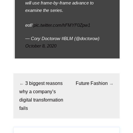
will use frame-by-frame advance to
examine the series.
eof/
pic.twitter.com/hFMYF0Zpw1
— Cory Doctorow #BLM (@doctorow)
October 8, 2020
←
3 biggest reasons
Future Fashion
→
why a company’s
digital transformation
fails