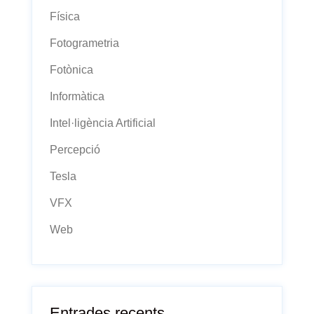
Física
Fotogrametria
Fotònica
Informàtica
Intel·ligència Artificial
Percepció
Tesla
VFX
Web
Entrades recents