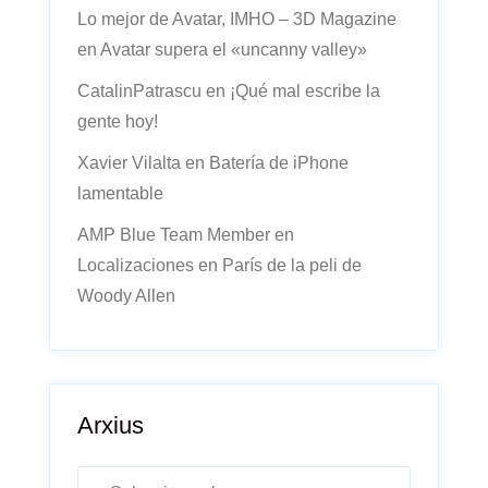
Lo mejor de Avatar, IMHO – 3D Magazine
en
Avatar supera el «uncanny valley»
CatalinPatrascu
en
¡Qué mal escribe la
gente hoy!
Xavier Vilalta
en
Batería de iPhone
lamentable
AMP Blue Team Member
en
Localizaciones en París de la peli de
Woody Allen
Arxius
Arxius