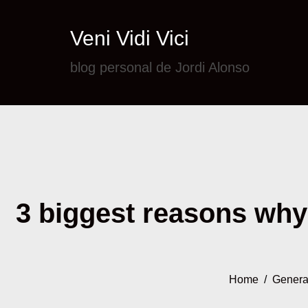
Veni Vidi Vici
blog personal de Jordi Alonso
3 biggest reasons why 
Home
/
Genera