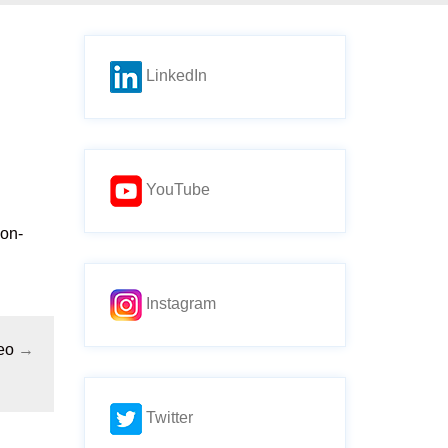
LinkedIn
YouTube
ion-
Instagram
eo
→
Twitter