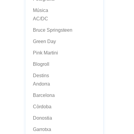
Música
AC/DC
Bruce Springsteen
Green Day
Pink Martini
Blogroll
Destins
Andorra
Barcelona
Còrdoba
Donostia
Garrotxa