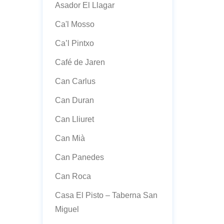
Asador El Llagar
Ca'l Mosso
Ca’l Pintxo
Café de Jaren
Can Carlus
Can Duran
Can Lliuret
Can Mià
Can Panedes
Can Roca
Casa El Pisto – Taberna San
Miguel