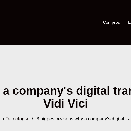
Compres
E
a company's digital tran
Vidi Vici
l
•
Tecnologia
/ 3 biggest reasons why a company’s digital tran