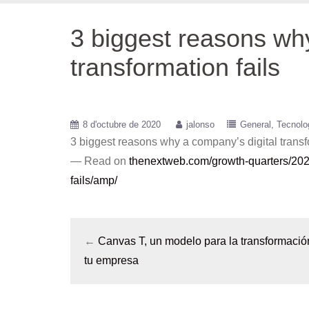
3 biggest reasons why
transformation fails
8 d'octubre de 2020
jalonso
General
Tecnolo
3 biggest reasons why a company’s digital transf
— Read on
thenextweb.com/growth-quarters/202
fails/amp/
←
Canvas T, un modelo para la transformación
tu empresa