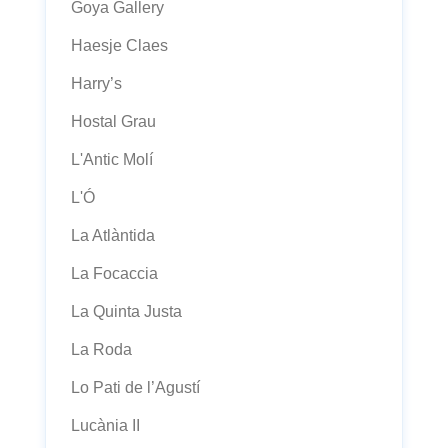
Goya Gallery
Haesje Claes
Harry’s
Hostal Grau
L'Antic Molí
L'Ó
La Atlàntida
La Focaccia
La Quinta Justa
La Roda
Lo Pati de l’Agustí
Lucània II