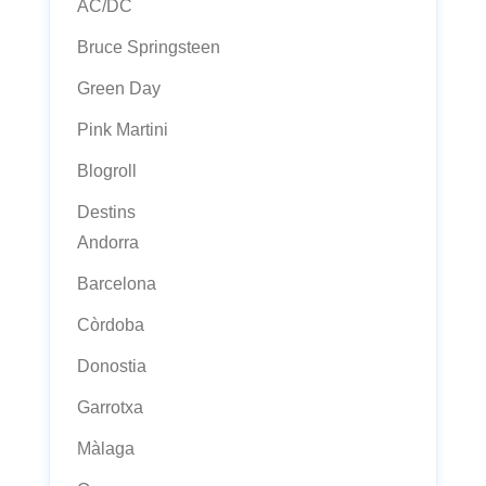
AC/DC
Bruce Springsteen
Green Day
Pink Martini
Blogroll
Destins
Andorra
Barcelona
Còrdoba
Donostia
Garrotxa
Màlaga