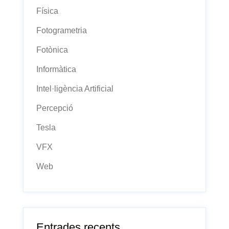
Física
Fotogrametria
Fotònica
Informàtica
Intel·ligència Artificial
Percepció
Tesla
VFX
Web
Entrades recents