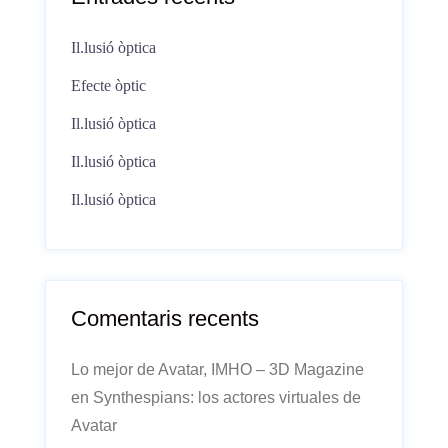
Il.lusió òptica
Efecte òptic
Il.lusió òptica
Il.lusió òptica
Il.lusió òptica
Comentaris recents
Lo mejor de Avatar, IMHO – 3D Magazine
en
Synthespians: los actores virtuales de
Avatar