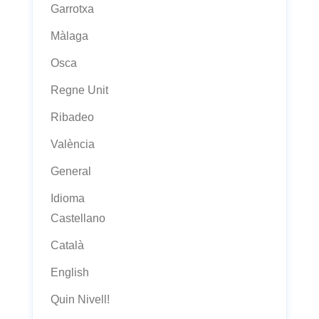
Garrotxa
Màlaga
Osca
Regne Unit
Ribadeo
València
General
Idioma
Castellano
Català
English
Quin Nivell!