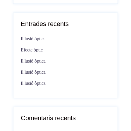
Entrades recents
Il.lusió òptica
Efecte òptic
Il.lusió òptica
Il.lusió òptica
Il.lusió òptica
Comentaris recents