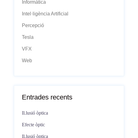
Informàtica
Intel·ligència Artificial
Percepció
Tesla
VFX
Web
Entrades recents
Il.lusió òptica
Efecte òptic
Il.lusió òptica