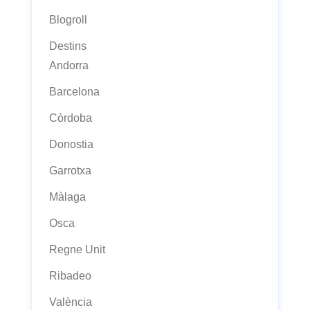
Blogroll
Destins
Andorra
Barcelona
Còrdoba
Donostia
Garrotxa
Màlaga
Osca
Regne Unit
Ribadeo
València