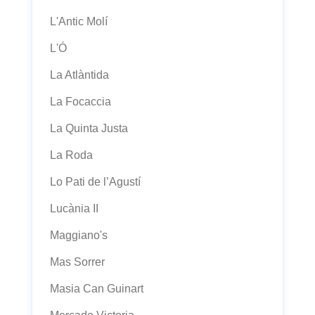
L'Antic Molí
L'Ó
La Atlàntida
La Focaccia
La Quinta Justa
La Roda
Lo Pati de l’Agustí
Lucània II
Maggiano's
Mas Sorrer
Masia Can Guinart