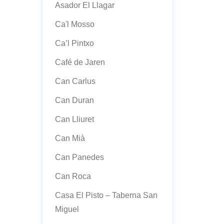
Asador El Llagar
Ca'l Mosso
Ca’l Pintxo
Café de Jaren
Can Carlus
Can Duran
Can Lliuret
Can Mià
Can Panedes
Can Roca
Casa El Pisto – Taberna San
Miguel