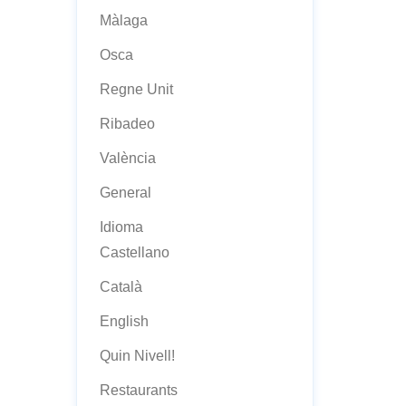
Màlaga
Osca
Regne Unit
Ribadeo
València
General
Idioma
Castellano
Català
English
Quin Nivell!
Restaurants