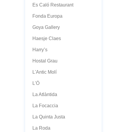
Es Caló Restaurant
Fonda Europa
Goya Gallery
Haesje Claes
Harry’s
Hostal Grau
L'Antic Molí
L'Ó
La Atlàntida
La Focaccia
La Quinta Justa
La Roda