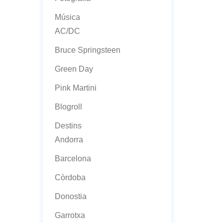
Música
AC/DC
Bruce Springsteen
Green Day
Pink Martini
Blogroll
Destins
Andorra
Barcelona
Còrdoba
Donostia
Garrotxa