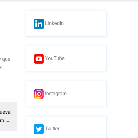
LinkedIn
YouTube
D que
s.
Instagram
nueva
ra
→
Twitter