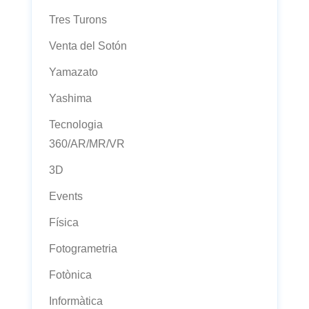
Tres Turons
Venta del Sotón
Yamazato
Yashima
Tecnologia
360/AR/MR/VR
3D
Events
Física
Fotogrametria
Fotònica
Informàtica