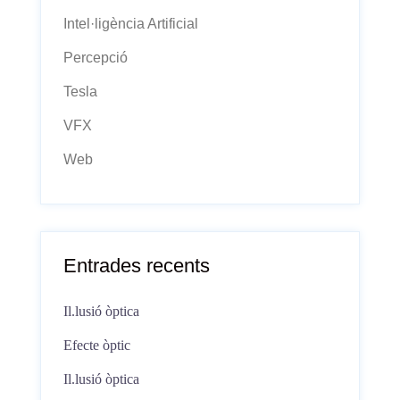
Intel·ligència Artificial
Percepció
Tesla
VFX
Web
Entrades recents
Il.lusió òptica
Efecte òptic
Il.lusió òptica