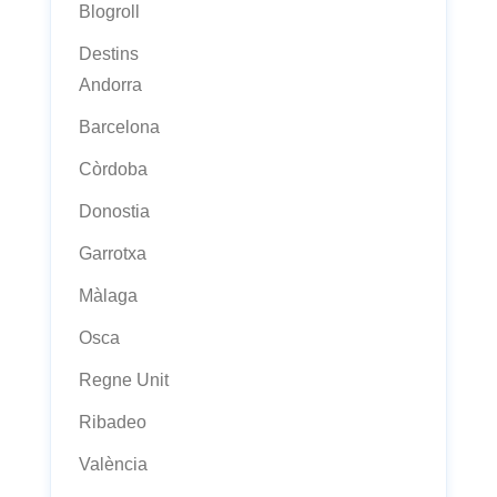
Blogroll
Destins
Andorra
Barcelona
Còrdoba
Donostia
Garrotxa
Màlaga
Osca
Regne Unit
Ribadeo
València