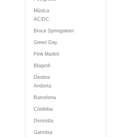
Música
AC/DC
Bruce Springsteen
Green Day
Pink Martini
Blogroll
Destins
Andorra
Barcelona
Còrdoba
Donostia
Garrotxa