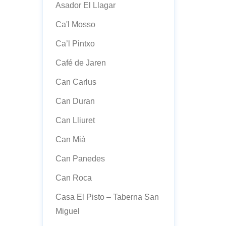
Asador El Llagar
Ca'l Mosso
Ca’l Pintxo
Café de Jaren
Can Carlus
Can Duran
Can Lliuret
Can Mià
Can Panedes
Can Roca
Casa El Pisto – Taberna San
Miguel