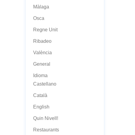
Màlaga
Osca
Regne Unit
Ribadeo
València
General
Idioma
Castellano
Català
English
Quin Nivell!
Restaurants