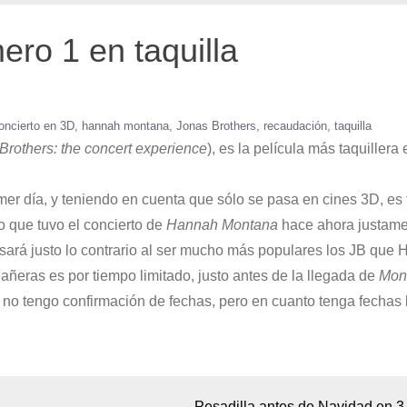
ro 1 en taquilla
oncierto en 3D
hannah montana
Jonas Brothers
recaudación
taquilla
Brothers: the concert experience
), es la película más taquillera 
mer día, y teniendo en cuenta que sólo se pasa en cines 3D, es
o que tuvo el concierto de
Hannah Montana
hace ahora justame
ará justo lo contrario al ser mucho más populares los JB que 
eañeras es por tiempo limitado, justo antes de la llegada de
Mon
 no tengo confirmación de fechas, pero en cuanto tenga fechas 
Pesadilla antes de Navidad en 3