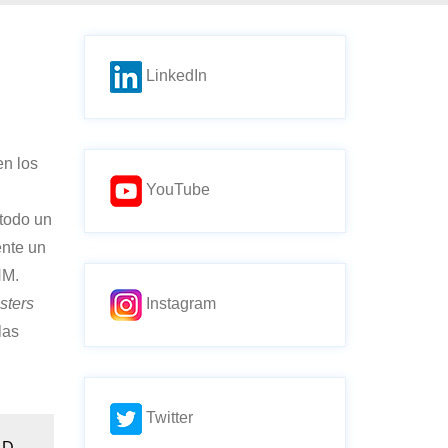
LinkedIn
en los
YouTube
 todo un
nte un
HM.
sters
Instagram
las
Twitter
-D
→