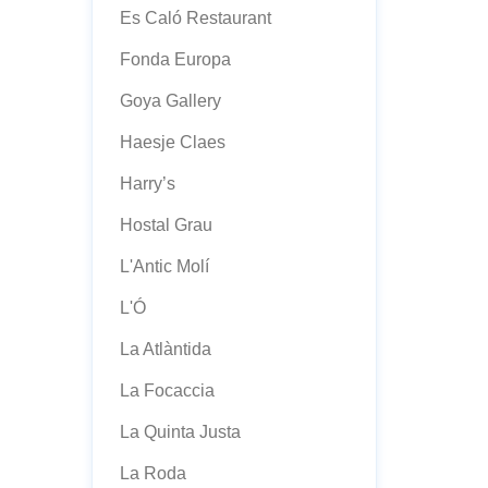
Es Caló Restaurant
Fonda Europa
Goya Gallery
Haesje Claes
Harry’s
Hostal Grau
L'Antic Molí
L'Ó
La Atlàntida
La Focaccia
La Quinta Justa
La Roda