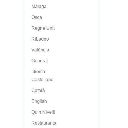
Màlaga
Osca
Regne Unit
Ribadeo
València
General
Idioma
Castellano
Català
English
Quin Nivell!
Restaurants