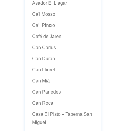
Asador El Llagar
Ca'l Mosso
Ca’l Pintxo
Café de Jaren
Can Carlus
Can Duran
Can Lliuret
Can Mià
Can Panedes
Can Roca
Casa El Pisto – Taberna San
Miguel