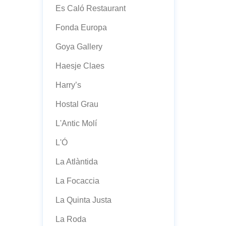
Es Caló Restaurant
Fonda Europa
Goya Gallery
Haesje Claes
Harry’s
Hostal Grau
L'Antic Molí
L'Ó
La Atlàntida
La Focaccia
La Quinta Justa
La Roda