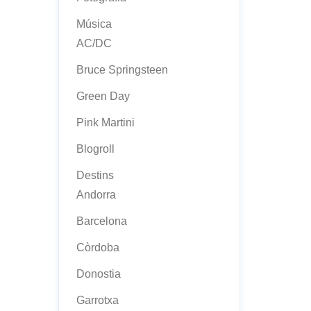
Música
AC/DC
Bruce Springsteen
Green Day
Pink Martini
Blogroll
Destins
Andorra
Barcelona
Còrdoba
Donostia
Garrotxa