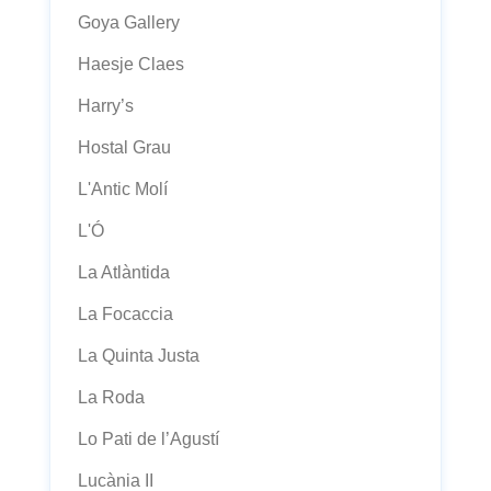
Goya Gallery
Haesje Claes
Harry’s
Hostal Grau
L'Antic Molí
L'Ó
La Atlàntida
La Focaccia
La Quinta Justa
La Roda
Lo Pati de l’Agustí
Lucània II