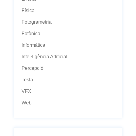
Física
Fotogrametria
Fotònica
Informàtica
Intel·ligència Artificial
Percepció
Tesla
VFX
Web