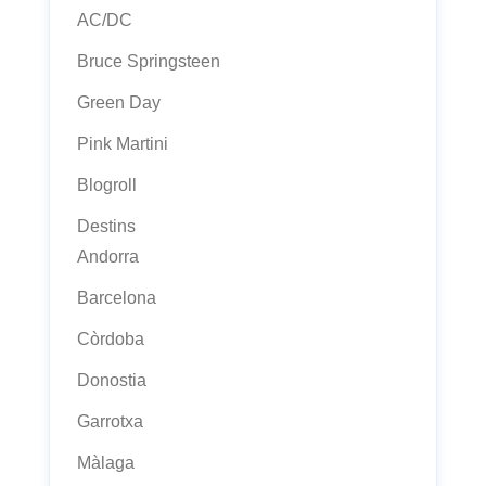
AC/DC
Bruce Springsteen
Green Day
Pink Martini
Blogroll
Destins
Andorra
Barcelona
Còrdoba
Donostia
Garrotxa
Màlaga