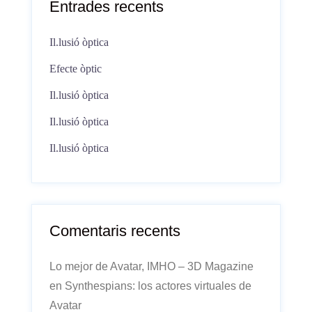
Entrades recents
Il.lusió òptica
Efecte òptic
Il.lusió òptica
Il.lusió òptica
Il.lusió òptica
Comentaris recents
Lo mejor de Avatar, IMHO – 3D Magazine
en
Synthespians: los actores virtuales de
Avatar